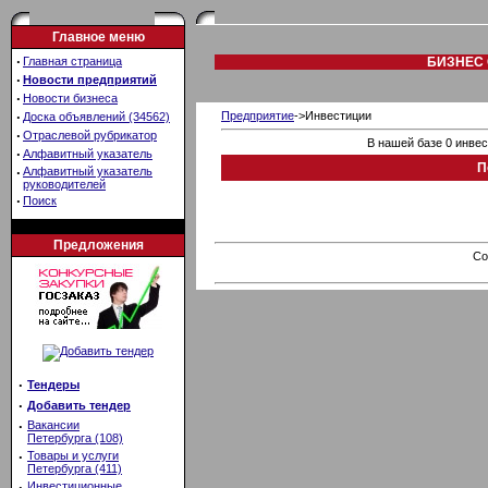
Главное меню
·
Главная страница
БИЗНЕС 
·
Новости предприятий
·
Новости бизнеса
·
Предприятие
->Инвестиции
Доска объявлений (34562)
·
Отраслевой рубрикатор
В нашей базе 0 инве
·
Алфавитный указатель
П
·
Алфавитный указатель
руководителей
·
Поиск
Предложения
Co
·
Тендеры
·
Добавить тендер
·
Вакансии
Петербурга (108)
·
Товары и услуги
Петербурга (411)
·
Инвестиционные