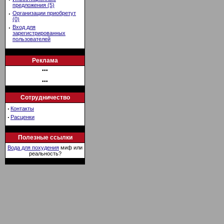
предложения (5)
·
Организации приобретут
(0)
·
Вход для
зарегистрированных
пользователей
Реклама
•••
•••
Сотрудничество
·
Контакты
·
Расценки
Полезные ссылки
Вода для похудения
миф или
реальность?