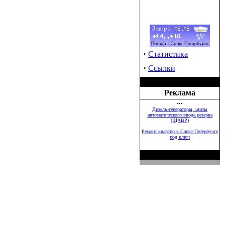
·
Статистика
·
Ссылки
Реклама
•••
Дизель-генераторы, щиты
автоматического ввода резерва
(ЩАВР)
Ремонт квартир в Санкт-Петербурге
под ключ