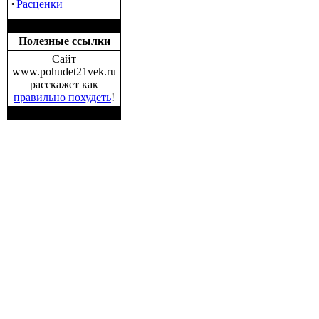
·
Расценки
Полезные ссылки
Сайт
www.pohudet21vek.ru
расскажет как
правильно похудеть
!