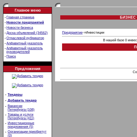
Главное меню
·
Главная страница
БИЗНЕС 
·
Новости предприятий
·
Новости бизнеса
·
Предприятие
->Инвестиции
Доска объявлений (34562)
·
Отраслевой рубрикатор
В нашей базе 0 инве
·
Алфавитный указатель
П
·
Алфавитный указатель
руководителей
·
Поиск
Предложения
Co
·
Тендеры
·
Добавить тендер
·
Вакансии
Петербурга (108)
·
Товары и услуги
Петербурга (411)
·
Инвестиционные
предложения (5)
·
Организации приобретут
(0)