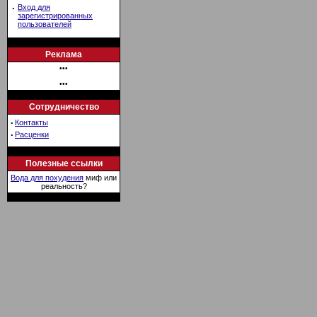
·
Вход для
зарегистрированных
пользователей
Реклама
•••
•••
Сотрудничество
·
Контакты
·
Расценки
Полезные ссылки
Вода для похудения
миф или
реальность?