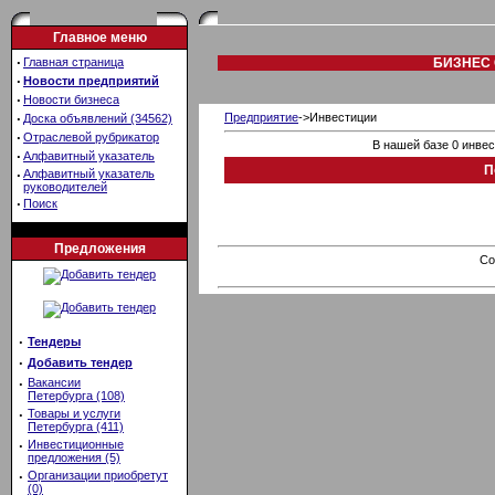
Главное меню
·
Главная страница
БИЗНЕС 
·
Новости предприятий
·
Новости бизнеса
·
Предприятие
->Инвестиции
Доска объявлений (34562)
·
Отраслевой рубрикатор
В нашей базе 0 инве
·
Алфавитный указатель
П
·
Алфавитный указатель
руководителей
·
Поиск
Предложения
Co
·
Тендеры
·
Добавить тендер
·
Вакансии
Петербурга (108)
·
Товары и услуги
Петербурга (411)
·
Инвестиционные
предложения (5)
·
Организации приобретут
(0)