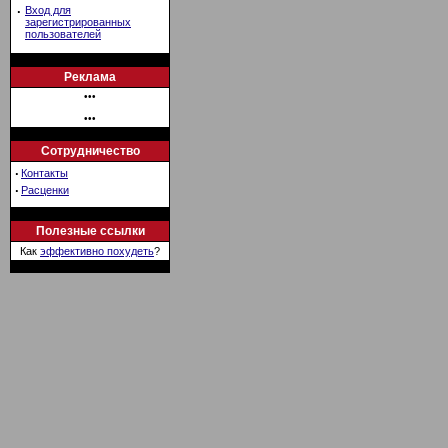
·
Вход для
зарегистрированных
пользователей
Реклама
•••
•••
Сотрудничество
·
Контакты
·
Расценки
Полезные ссылки
Как
эффективно похудеть
?