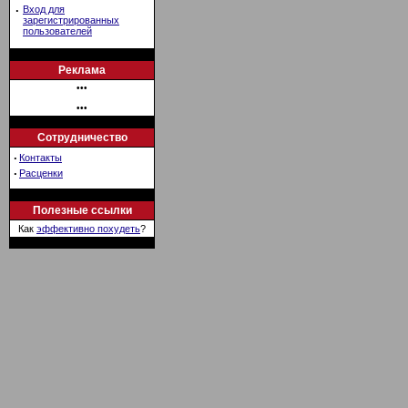
·
Вход для
зарегистрированных
пользователей
Реклама
•••
•••
Сотрудничество
·
Контакты
·
Расценки
Полезные ссылки
Как
эффективно похудеть
?