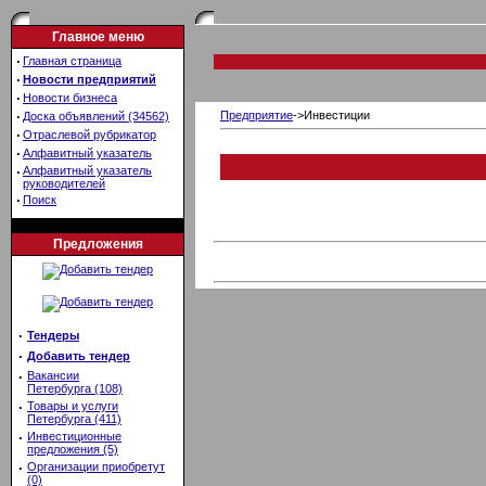
Главное меню
·
Главная страница
·
Новости предприятий
·
Новости бизнеса
·
Предприятие
->Инвестиции
Доска объявлений (34562)
·
Отраслевой рубрикатор
·
Алфавитный указатель
·
Алфавитный указатель
руководителей
·
Поиск
Предложения
·
Тендеры
·
Добавить тендер
·
Вакансии
Петербурга (108)
·
Товары и услуги
Петербурга (411)
·
Инвестиционные
предложения (5)
·
Организации приобретут
(0)