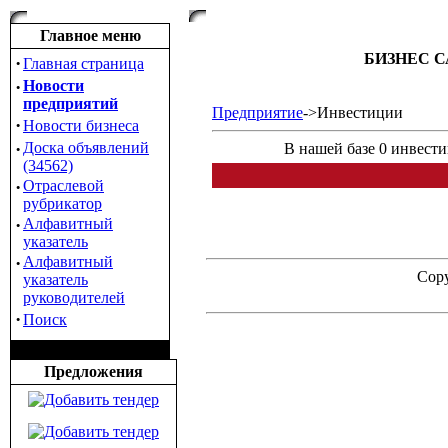
Главное меню
БИЗНЕС С
·
Главная страница
·
Новости
предприятий
Предприятие
->Инвестиции
·
Новости бизнеса
·
Доска объявлений
В нашей базе 0 инвест
(34562)
·
Отраслевой
рубрикатор
·
Алфавитный
указатель
·
Алфавитный
Copy
указатель
руководителей
·
Поиск
Предложения