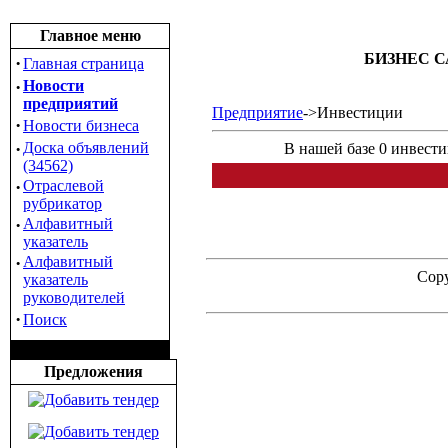
Главное меню
БИЗНЕС С
·
Главная страница
·
Новости
предприятий
Предприятие
->Инвестиции
·
Новости бизнеса
·
Доска объявлений
В нашей базе 0 инвест
(34562)
·
Отраслевой
рубрикатор
·
Алфавитный
указатель
·
Алфавитный
Copy
указатель
руководителей
·
Поиск
Предложения