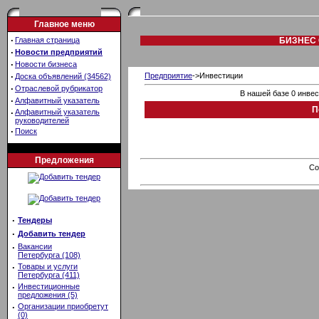
Главное меню
·
Главная страница
БИЗНЕС 
·
Новости предприятий
·
Новости бизнеса
·
Предприятие
->Инвестиции
Доска объявлений (34562)
·
Отраслевой рубрикатор
В нашей базе 0 инве
·
Алфавитный указатель
П
·
Алфавитный указатель
руководителей
·
Поиск
Предложения
Co
·
Тендеры
·
Добавить тендер
·
Вакансии
Петербурга (108)
·
Товары и услуги
Петербурга (411)
·
Инвестиционные
предложения (5)
·
Организации приобретут
(0)