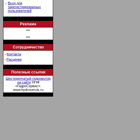
·
Вход для
зарегистрированных
пользователей
Реклама
•••
•••
Сотрудничество
·
Контакты
·
Расценки
Полезные ссылки
Шестеренчатый гидромотор
на сайте
НПФ
«ГидроСервис»:
www.hydroservis.ru