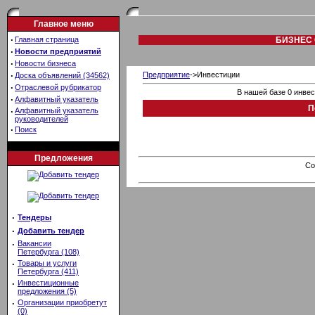
Главное меню
·
Главная страница
БИЗНЕС 
·
Новости предприятий
·
Новости бизнеса
·
Предприятие
->Инвестиции
Доска объявлений (34562)
·
Отраслевой рубрикатор
В нашей базе 0 инве
·
Алфавитный указатель
П
·
Алфавитный указатель
руководителей
·
Поиск
Предложения
Co
·
Тендеры
·
Добавить тендер
·
Вакансии
Петербурга (108)
·
Товары и услуги
Петербурга (411)
·
Инвестиционные
предложения (5)
·
Организации приобретут
(0)