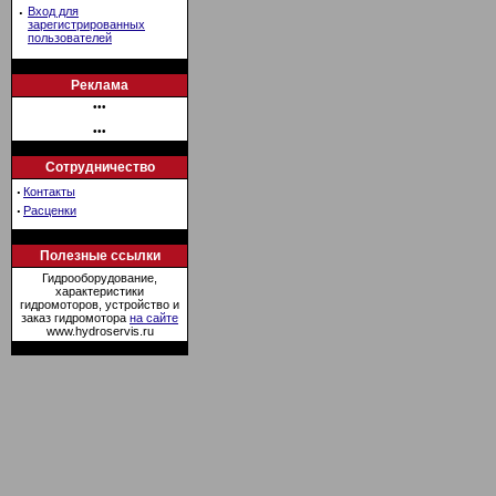
·
Вход для
зарегистрированных
пользователей
Реклама
•••
•••
Сотрудничество
·
Контакты
·
Расценки
Полезные ссылки
Гидрооборудование,
характеристики
гидромоторов, устройство и
заказ гидромотора
на сайте
www.hydroservis.ru