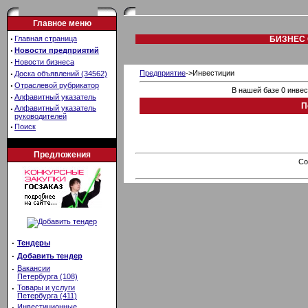
Главное меню
·
Главная страница
БИЗНЕС 
·
Новости предприятий
·
Новости бизнеса
·
Предприятие
->Инвестиции
Доска объявлений (34562)
·
Отраслевой рубрикатор
В нашей базе 0 инве
·
Алфавитный указатель
П
·
Алфавитный указатель
руководителей
·
Поиск
Предложения
Co
·
Тендеры
·
Добавить тендер
·
Вакансии
Петербурга (108)
·
Товары и услуги
Петербурга (411)
·
Инвестиционные