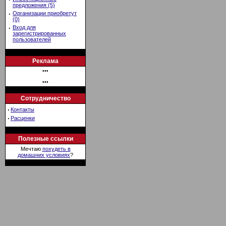
предложения (5)
·
Организации приобретут
(0)
·
Вход для
зарегистрированных
пользователей
Реклама
•••
•••
Сотрудничество
·
Контакты
·
Расценки
Полезные ссылки
Мечтаю
похудеть в
домашних условиях
?