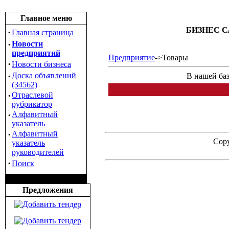
Главное меню
БИЗНЕС С
·
Главная страница
·
Новости
предприятий
Предприятие
->Товары
·
Новости бизнеса
·
Доска объявлений
В нашей баз
(34562)
·
Отраслевой
рубрикатор
·
Алфавитный
указатель
·
Алфавитный
Copy
указатель
руководителей
·
Поиск
Предложения