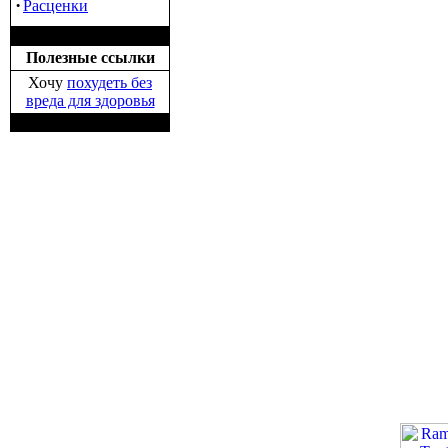
·
Расценки
Полезные ссылки
Хочу
похудеть без
вреда для здоровья