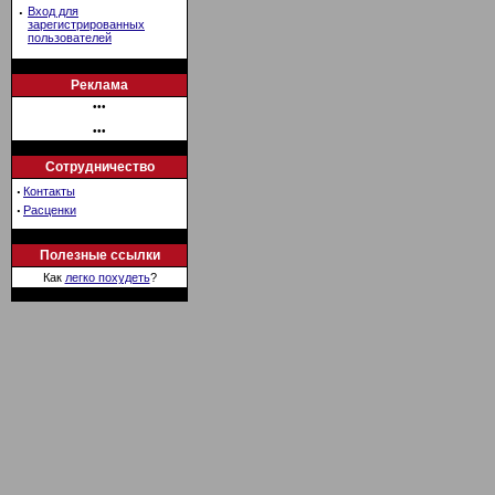
·
Вход для
зарегистрированных
пользователей
Реклама
•••
•••
Сотрудничество
·
Контакты
·
Расценки
Полезные ссылки
Как
легко похудеть
?