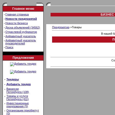
Главное меню
·
Главная страница
БИЗНЕС 
·
Новости предприятий
·
Новости бизнеса
·
Предприятие
->Товары
Доска объявлений (34562)
·
Отраслевой рубрикатор
В нашей б
·
Алфавитный указатель
П
·
Алфавитный указатель
руководителей
·
Поиск
Предложения
Co
·
Тендеры
·
Добавить тендер
·
Вакансии
Петербурга (108)
·
Товары и услуги
Петербурга (411)
·
Инвестиционные
предложения (5)
·
Организации приобретут
(0)