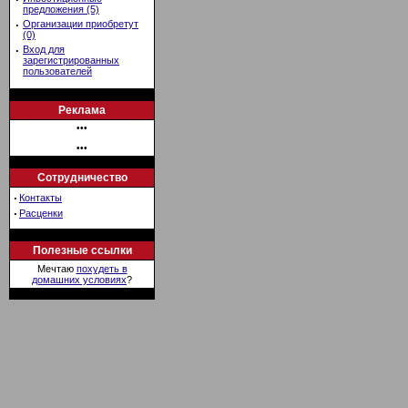
предложения (5)
·
Организации приобретут
(0)
·
Вход для
зарегистрированных
пользователей
Реклама
•••
•••
Сотрудничество
·
Контакты
·
Расценки
Полезные ссылки
Мечтаю
похудеть в
домашних условиях
?