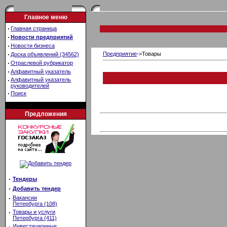
Главное меню
·
Главная страница
·
Новости предприятий
·
Новости бизнеса
·
Предприятие
->Товары
Доска объявлений (34562)
·
Отраслевой рубрикатор
·
Алфавитный указатель
·
Алфавитный указатель
руководителей
·
Поиск
Предложения
·
Тендеры
·
Добавить тендер
·
Вакансии
Петербурга (108)
·
Товары и услуги
Петербурга (411)
·
Инвестиционные