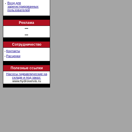
·
Вход для
зарегистрированных
пользователей
Реклама
•••
•••
Сотрудничество
·
Контакты
·
Расценки
Полезные ссылки
Насосы гидравлические на
складе и под заказ:
www.hydroservis.ru