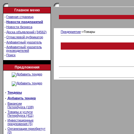
Главное меню
·
Главная страница
·
Новости предприятий
·
Новости бизнеса
·
Предприятие
->Товары
Доска объявлений (34562)
·
Отраслевой рубрикатор
·
Алфавитный указатель
·
Алфавитный указатель
руководителей
·
Поиск
Предложения
·
Тендеры
·
Добавить тендер
·
Вакансии
Петербурга (108)
·
Товары и услуги
Петербурга (411)
·
Инвестиционные
предложения (5)
·
Организации приобретут
(0)