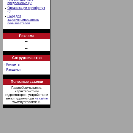
предложения (5)
·
Организации приобретут
(0)
·
Вход для
зарегистрированных
пользователей
Реклама
•••
•••
Сотрудничество
·
Контакты
·
Расценки
Полезные ссылки
Гидрооборудование,
характеристики
гидромоторов, устройство и
заказ гидромотора
на сайте
www.hydroservis.ru