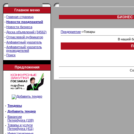
Главное меню
·
Главная страница
БИЗНЕС 
·
Новости предприятий
·
Новости бизнеса
·
Предприятие
->Товары
Доска объявлений (34562)
·
Отраслевой рубрикатор
В нашей б
·
Алфавитный указатель
П
·
Алфавитный указатель
руководителей
·
Поиск
Предложения
Co
·
Тендеры
·
Добавить тендер
·
Вакансии
Петербурга (108)
·
Товары и услуги
Петербурга (411)
·
Инвестиционные