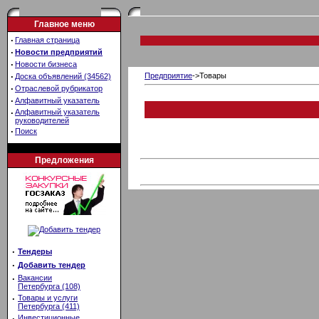
Главное меню
·
Главная страница
·
Новости предприятий
·
Новости бизнеса
·
Предприятие
->Товары
Доска объявлений (34562)
·
Отраслевой рубрикатор
·
Алфавитный указатель
·
Алфавитный указатель
руководителей
·
Поиск
Предложения
·
Тендеры
·
Добавить тендер
·
Вакансии
Петербурга (108)
·
Товары и услуги
Петербурга (411)
·
Инвестиционные