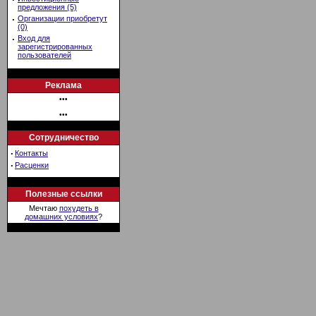
предложения (5)
·
Организации приобретут
(0)
·
Вход для
зарегистрированных
пользователей
Реклама
•••
•••
Сотрудничество
·
Контакты
·
Расценки
Полезные ссылки
Мечтаю
похудеть в
домашних условиях
?