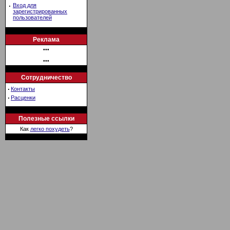
·
Вход для
зарегистрированных
пользователей
Реклама
•••
•••
Сотрудничество
·
Контакты
·
Расценки
Полезные ссылки
Как
легко похудеть
?