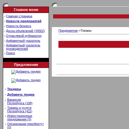
Главное меню
·
Главная страница
·
Новости предприятий
·
Новости бизнеса
·
Предприятие
->Товары
Доска объявлений (34562)
·
Отраслевой рубрикатор
·
Алфавитный указатель
·
Алфавитный указатель
руководителей
·
Поиск
Предложения
·
Тендеры
·
Добавить тендер
·
Вакансии
Петербурга (108)
·
Товары и услуги
Петербурга (411)
·
Инвестиционные
предложения (5)
·
Организации приобретут
(0)