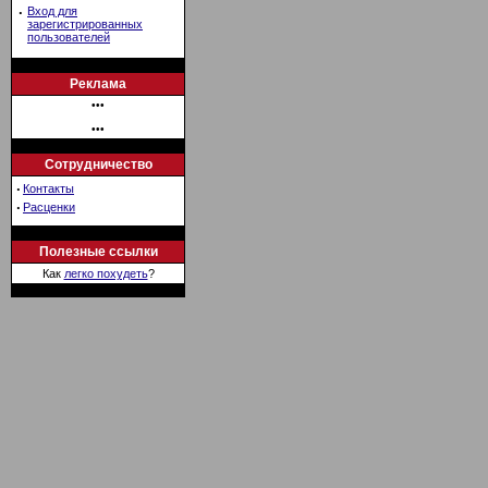
·
Вход для
зарегистрированных
пользователей
Реклама
•••
•••
Сотрудничество
·
Контакты
·
Расценки
Полезные ссылки
Как
легко похудеть
?