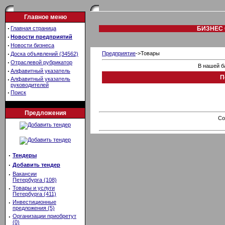
Главное меню
·
Главная страница
БИЗНЕС 
·
Новости предприятий
·
Новости бизнеса
·
Предприятие
->Товары
Доска объявлений (34562)
·
Отраслевой рубрикатор
В нашей б
·
Алфавитный указатель
П
·
Алфавитный указатель
руководителей
·
Поиск
Предложения
Co
·
Тендеры
·
Добавить тендер
·
Вакансии
Петербурга (108)
·
Товары и услуги
Петербурга (411)
·
Инвестиционные
предложения (5)
·
Организации приобретут
(0)