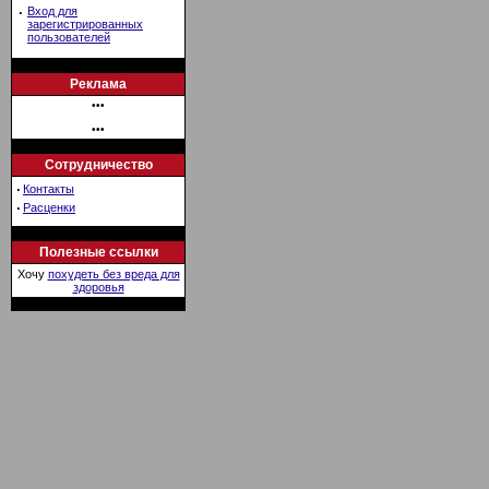
·
Вход для
зарегистрированных
пользователей
Реклама
•••
•••
Сотрудничество
·
Контакты
·
Расценки
Полезные ссылки
Хочу
похудеть без вреда для
здоровья