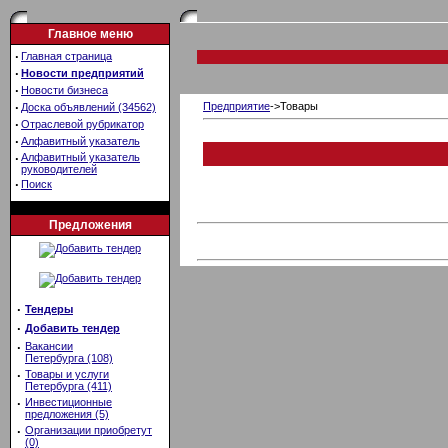
Главное меню
·
Главная страница
·
Новости предприятий
·
Новости бизнеса
·
Предприятие
->Товары
Доска объявлений (34562)
·
Отраслевой рубрикатор
·
Алфавитный указатель
·
Алфавитный указатель
руководителей
·
Поиск
Предложения
·
Тендеры
·
Добавить тендер
·
Вакансии
Петербурга (108)
·
Товары и услуги
Петербурга (411)
·
Инвестиционные
предложения (5)
·
Организации приобретут
(0)