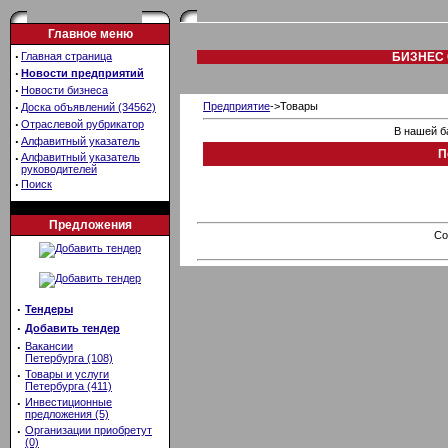
Главное меню
·
Главная страница
БИЗНЕС 
·
Новости предприятий
·
Новости бизнеса
·
Предприятие
->Товары
Доска объявлений (34562)
·
Отраслевой рубрикатор
В нашей б
·
Алфавитный указатель
П
·
Алфавитный указатель
руководителей
·
Поиск
Предложения
Co
·
Тендеры
·
Добавить тендер
·
Вакансии
Петербурга (108)
·
Товары и услуги
Петербурга (411)
·
Инвестиционные
предложения (5)
·
Организации приобретут
(0)