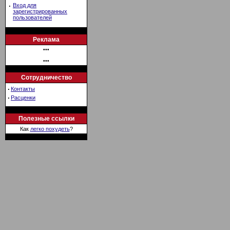
·
Вход для
зарегистрированных
пользователей
Реклама
•••
•••
Сотрудничество
·
Контакты
·
Расценки
Полезные ссылки
Как
легко похудеть
?