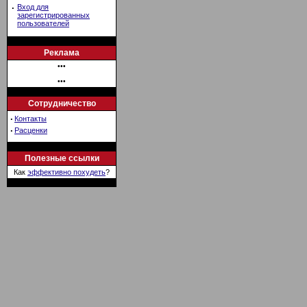
·
Вход для
зарегистрированных
пользователей
Реклама
•••
•••
Сотрудничество
·
Контакты
·
Расценки
Полезные ссылки
Как
эффективно похудеть
?