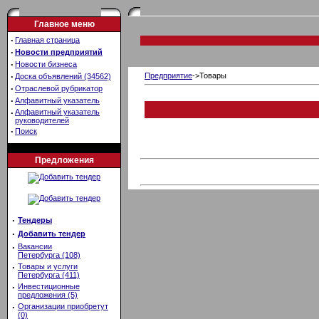
Главное меню
·
Главная страница
·
Новости предприятий
·
Новости бизнеса
·
Предприятие
->Товары
Доска объявлений (34562)
·
Отраслевой рубрикатор
·
Алфавитный указатель
·
Алфавитный указатель
руководителей
·
Поиск
Предложения
·
Тендеры
·
Добавить тендер
·
Вакансии
Петербурга (108)
·
Товары и услуги
Петербурга (411)
·
Инвестиционные
предложения (5)
·
Организации приобретут
(0)