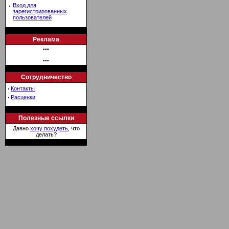
·
Вход для
зарегистрированных
пользователей
Реклама
•••
•••
Сотрудничество
·
Контакты
·
Расценки
Полезные ссылки
Давно
хочу похудеть
, что
делать?