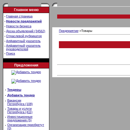
Главное меню
·
Главная страница
·
Новости предприятий
·
Новости бизнеса
·
Предприятие
->Товары
Доска объявлений (34562)
·
Отраслевой рубрикатор
·
Алфавитный указатель
·
Алфавитный указатель
руководителей
·
Поиск
Предложения
·
Тендеры
·
Добавить тендер
·
Вакансии
Петербурга (108)
·
Товары и услуги
Петербурга (411)
·
Инвестиционные
предложения (5)
·
Организации приобретут
(0)