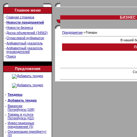
Главное меню
·
Главная страница
БИЗНЕС 
·
Новости предприятий
·
Новости бизнеса
·
Предприятие
->Товары
Доска объявлений (34562)
·
Отраслевой рубрикатор
В нашей б
·
Алфавитный указатель
П
·
Алфавитный указатель
руководителей
·
Поиск
Предложения
Co
·
Тендеры
·
Добавить тендер
·
Вакансии
Петербурга (108)
·
Товары и услуги
Петербурга (411)
·
Инвестиционные
предложения (5)
·
Организации приобретут
(0)