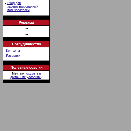
·
Вход для
зарегистрированных
пользователей
Реклама
•••
•••
Сотрудничество
·
Контакты
·
Расценки
Полезные ссылки
Мечтаю
похудеть в
домашних условиях
?