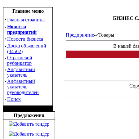
Главное меню
БИЗНЕС С
·
Главная страница
·
Новости
предприятий
Предприятие
->Товары
·
Новости бизнеса
·
Доска объявлений
В нашей баз
(34562)
·
Отраслевой
рубрикатор
·
Алфавитный
указатель
·
Алфавитный
Copy
указатель
руководителей
·
Поиск
Предложения