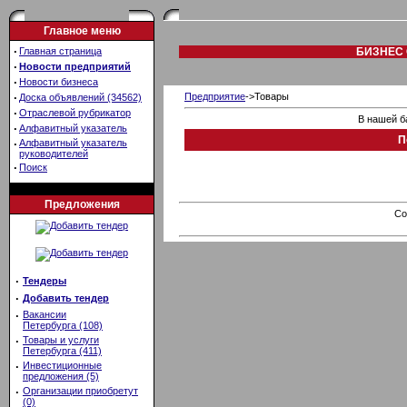
Главное меню
·
Главная страница
БИЗНЕС 
·
Новости предприятий
·
Новости бизнеса
·
Предприятие
->Товары
Доска объявлений (34562)
·
Отраслевой рубрикатор
В нашей б
·
Алфавитный указатель
П
·
Алфавитный указатель
руководителей
·
Поиск
Предложения
Co
·
Тендеры
·
Добавить тендер
·
Вакансии
Петербурга (108)
·
Товары и услуги
Петербурга (411)
·
Инвестиционные
предложения (5)
·
Организации приобретут
(0)