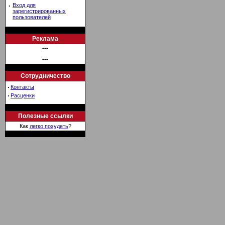
·
Вход для
зарегистрированных
пользователей
Реклама
•••
•••
Сотрудничество
·
Контакты
·
Расценки
Полезные ссылки
Как
легко похудеть
?