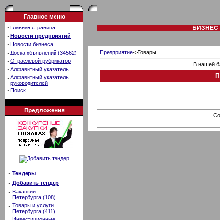
Главное меню
·
Главная страница
БИЗНЕС 
·
Новости предприятий
·
Новости бизнеса
·
Предприятие
->Товары
Доска объявлений (34562)
·
Отраслевой рубрикатор
В нашей б
·
Алфавитный указатель
П
·
Алфавитный указатель
руководителей
·
Поиск
Предложения
Co
·
Тендеры
·
Добавить тендер
·
Вакансии
Петербурга (108)
·
Товары и услуги
Петербурга (411)
·
Инвестиционные