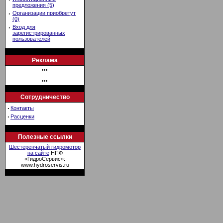
предложения (5)
·
Организации приобретут
(0)
·
Вход для
зарегистрированных
пользователей
Реклама
•••
•••
Сотрудничество
·
Контакты
·
Расценки
Полезные ссылки
Шестеренчатый гидромотор
на сайте
НПФ
«ГидроСервис»:
www.hydroservis.ru