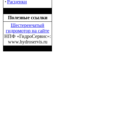
·
Расценки
Полезные ссылки
Шестеренчатый
гидромотор на сайте
НПФ «ГидроСервис»:
www.hydroservis.ru