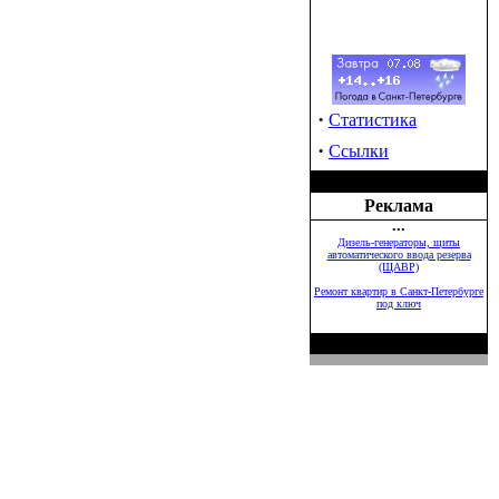
·
Статистика
·
Ссылки
Реклама
•••
Дизель-генераторы, щиты
автоматического ввода резерва
(ЩАВР)
Ремонт квартир в Санкт-Петербурге
под ключ