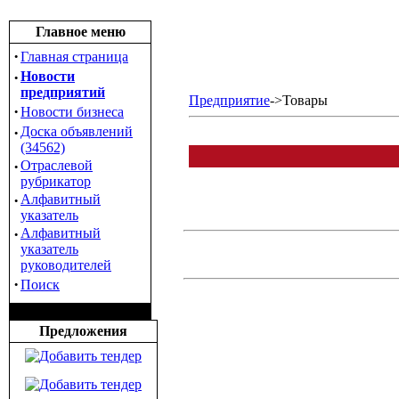
Главное меню
·
Главная страница
·
Новости
предприятий
Предприятие
->Товары
·
Новости бизнеса
·
Доска объявлений
(34562)
·
Отраслевой
рубрикатор
·
Алфавитный
указатель
·
Алфавитный
указатель
руководителей
·
Поиск
Предложения