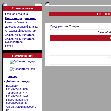
Главное меню
·
Главная страница
БИЗНЕС 
·
Новости предприятий
·
Новости бизнеса
·
Предприятие
->Товары
Доска объявлений (34562)
·
Отраслевой рубрикатор
В нашей б
·
Алфавитный указатель
П
·
Алфавитный указатель
руководителей
·
Поиск
Предложения
Co
·
Тендеры
·
Добавить тендер
·
Вакансии
Петербурга (108)
·
Товары и услуги
Петербурга (411)
·
Инвестиционные
предложения (5)
·
Организации приобретут
(0)