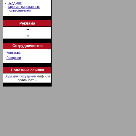
·
Вход для
зарегистрированных
пользователей
Реклама
•••
•••
Сотрудничество
·
Контакты
·
Расценки
Полезные ссылки
Вода для похудения
миф или
реальность?