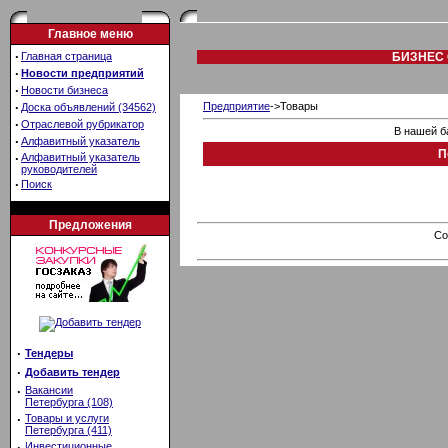
Главное меню
·
Главная страница
БИЗНЕС 
·
Новости предприятий
·
Новости бизнеса
·
Предприятие
->Товары
Доска объявлений (34562)
·
Отраслевой рубрикатор
В нашей б
·
Алфавитный указатель
П
·
Алфавитный указатель
руководителей
·
Поиск
Предложения
Co
·
Тендеры
·
Добавить тендер
·
Вакансии
Петербурга (108)
·
Товары и услуги
Петербурга (411)
·
Инвестиционные