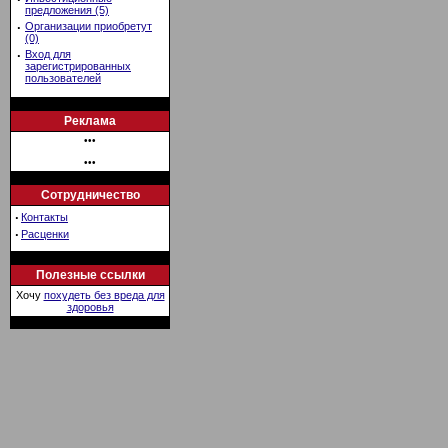
предложения (5)
·
Организации приобретут
(0)
·
Вход для
зарегистрированных
пользователей
Реклама
•••
•••
Сотрудничество
·
Контакты
·
Расценки
Полезные ссылки
Хочу
похудеть без вреда для
здоровья