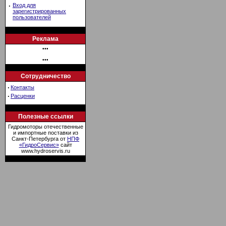
·
Вход для
зарегистрированных
пользователей
Реклама
•••
•••
Сотрудничество
·
Контакты
·
Расценки
Полезные ссылки
Гидромоторы отечественные
и импортные поставки из
Санкт-Петербурга от
НПФ
«ГидроСервис»
сайт
www.hydroservis.ru