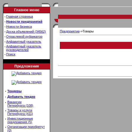
Главное меню
·
Главная страница
·
Новости предприятий
·
Новости бизнеса
·
Предприятие
->Товары
Доска объявлений (34562)
·
Отраслевой рубрикатор
·
Алфавитный указатель
·
Алфавитный указатель
руководителей
·
Поиск
Предложения
·
Тендеры
·
Добавить тендер
·
Вакансии
Петербурга (108)
·
Товары и услуги
Петербурга (411)
·
Инвестиционные
предложения (5)
·
Организации приобретут
(0)