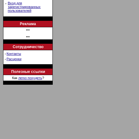
·
Вход для
зарегистрированных
пользователей
Реклама
•••
•••
Сотрудничество
·
Контакты
·
Расценки
Полезные ссылки
Как
легко похудеть
?