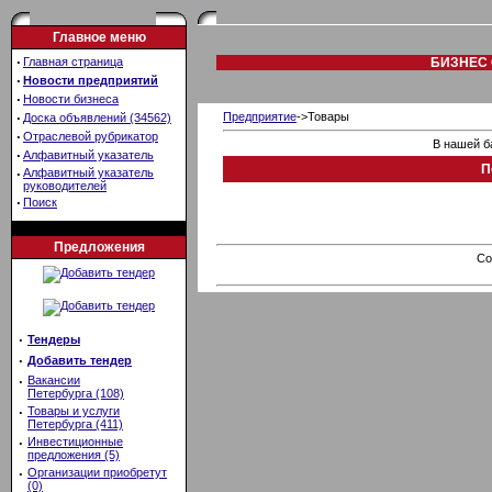
Главное меню
·
Главная страница
БИЗНЕС 
·
Новости предприятий
·
Новости бизнеса
·
Предприятие
->Товары
Доска объявлений (34562)
·
Отраслевой рубрикатор
В нашей б
·
Алфавитный указатель
П
·
Алфавитный указатель
руководителей
·
Поиск
Предложения
Co
·
Тендеры
·
Добавить тендер
·
Вакансии
Петербурга (108)
·
Товары и услуги
Петербурга (411)
·
Инвестиционные
предложения (5)
·
Организации приобретут
(0)