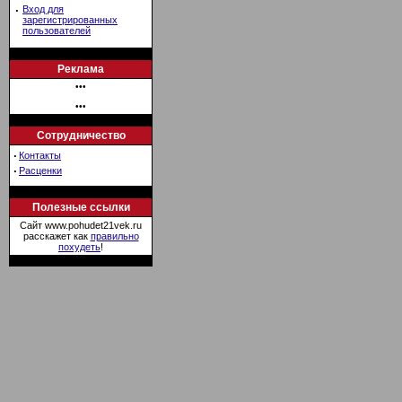
·
Вход для
зарегистрированных
пользователей
Реклама
•••
•••
Сотрудничество
·
Контакты
·
Расценки
Полезные ссылки
Сайт www.pohudet21vek.ru
расскажет как
правильно
похудеть
!