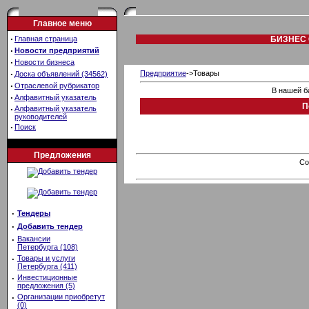
Главное меню
·
Главная страница
БИЗНЕС 
·
Новости предприятий
·
Новости бизнеса
·
Предприятие
->Товары
Доска объявлений (34562)
·
Отраслевой рубрикатор
В нашей б
·
Алфавитный указатель
П
·
Алфавитный указатель
руководителей
·
Поиск
Предложения
Co
·
Тендеры
·
Добавить тендер
·
Вакансии
Петербурга (108)
·
Товары и услуги
Петербурга (411)
·
Инвестиционные
предложения (5)
·
Организации приобретут
(0)