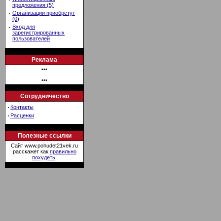
предложения (5)
·
Организации приобретут
(0)
·
Вход для
зарегистрированных
пользователей
Реклама
•••
•••
Сотрудничество
·
Контакты
·
Расценки
Полезные ссылки
Сайт www.pohudet21vek.ru
расскажет как
правильно
похудеть
!