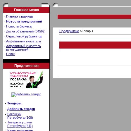
Главное меню
·
Главная страница
·
Новости предприятий
·
Новости бизнеса
·
Предприятие
->Товары
Доска объявлений (34562)
·
Отраслевой рубрикатор
·
Алфавитный указатель
·
Алфавитный указатель
руководителей
·
Поиск
Предложения
·
Тендеры
·
Добавить тендер
·
Вакансии
Петербурга (108)
·
Товары и услуги
Петербурга (411)
·
Инвестиционные