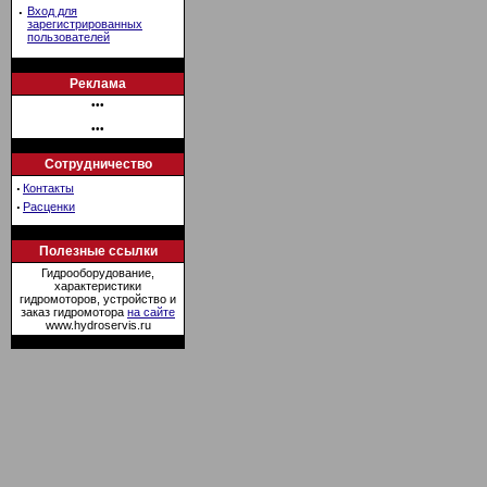
·
Вход для
зарегистрированных
пользователей
Реклама
•••
•••
Сотрудничество
·
Контакты
·
Расценки
Полезные ссылки
Гидрооборудование,
характеристики
гидромоторов, устройство и
заказ гидромотора
на сайте
www.hydroservis.ru