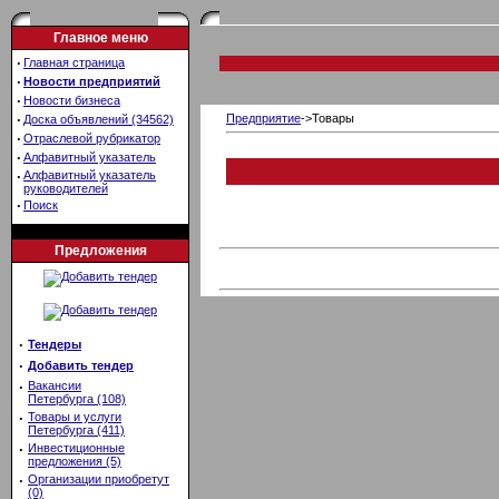
Главное меню
·
Главная страница
·
Новости предприятий
·
Новости бизнеса
·
Предприятие
->Товары
Доска объявлений (34562)
·
Отраслевой рубрикатор
·
Алфавитный указатель
·
Алфавитный указатель
руководителей
·
Поиск
Предложения
·
Тендеры
·
Добавить тендер
·
Вакансии
Петербурга (108)
·
Товары и услуги
Петербурга (411)
·
Инвестиционные
предложения (5)
·
Организации приобретут
(0)