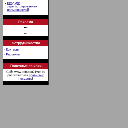
·
Вход для
зарегистрированных
пользователей
Реклама
•••
•••
Сотрудничество
·
Контакты
·
Расценки
Полезные ссылки
Сайт www.pohudet21vek.ru
расскажет как
правильно
похудеть
!