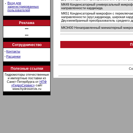
·
Вход для
МК49 Конденсаторный универсальный микрофо
зарегистрированных
направленности кардиоида.
пользователей
МК51 Конденсаторный микрофон с переключае
направленности (круг,кардиоида, широкая кар
Двухмембранный преобразователь среднего д
Реклама
МКЭ400 Ненаправленный миниатюрный микроф
•••
•••
П
Сотрудничество
·
Контакты
·
Расценки
Полезные ссылки
Co
Гидромоторы отечественные
и импортные поставки из
Санкт-Петербурга от
НПФ
«ГидроСервис»
сайт
www.hydroservis.ru