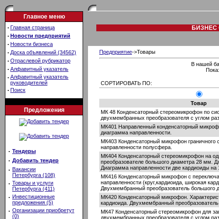
Главное меню
·
Главная страница
БИЗНЕС 
·
Новости предприятий
·
Новости бизнеса
·
Предприятие
->Товары
Доска объявлений (34562)
·
Отраслевой рубрикатор
В нашей ба
·
Алфавитный указатель
Пока
·
Алфавитный указатель
руководителей
СОРТИРОВАТЬ ПО:
·
Поиск
Товар
Предложения
МК 48 Конденсаторный стереомикрофон по сис
двухмембранных преобразователя с углом разв
МК401 Направленный конденсаторный микрофо
диаграмма направленности.
МК403 Конденсаторный микрофон граничного с
направленности полусфера.
·
Тендеры
МК404 Конденсаторный стереомикрофон на о
·
Добавить тендер
преобразователе большого диаметра 28 мм. Дл
Диаграмма направленности две кардиоиды на 1
·
Вакансии
Петербурга (108)
МК416 Конденсаторный микрофон с переключа
направленности (круг,кардиоида, широкая кар
·
Товары и услуги
Двухмембранный преобразователь большого д
Петербурга (411)
·
Инвестиционные
МК420 Конденсаторный микрофон. Характерис
предложения (5)
кардиоида. Двухмембранный преобразователь 
·
Организации приобретут
МК47 Конденсаторный стереомикрофон для зап
(0)
двухмембранных преобразователя с углом разв