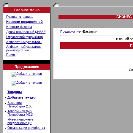
Главное меню
·
Главная страница
БИЗНЕС 
·
Новости предприятий
·
Новости бизнеса
·
Предприятие
->Вакансии
Доска объявлений (34562)
·
Отраслевой рубрикатор
В нашей ба
·
Алфавитный указатель
П
·
Алфавитный указатель
руководителей
·
Поиск
Предложения
Co
·
Тендеры
·
Добавить тендер
·
Вакансии
Петербурга (108)
·
Товары и услуги
Петербурга (411)
·
Инвестиционные
предложения (5)
·
Организации приобретут
(0)