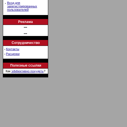
·
Вход для
зарегистрированных
пользователей
Реклама
•••
•••
Сотрудничество
·
Контакты
·
Расценки
Полезные ссылки
Как
эффективно похудеть
?