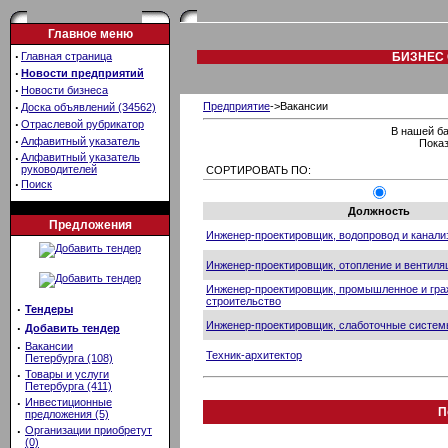
Главное меню
·
Главная страница
БИЗНЕС 
·
Новости предприятий
·
Новости бизнеса
·
Предприятие
->Вакансии
Доска объявлений (34562)
·
Отраслевой рубрикатор
В нашей ба
·
Алфавитный указатель
Показ
·
Алфавитный указатель
руководителей
СОРТИРОВАТЬ ПО:
·
Поиск
Должность
Предложения
Инженер-проектировщик, водопровод и канали
Инженер-проектировщик, отопление и вентиля
Инженер-проектировщик, промышленное и гра
строительство
·
Тендеры
Инженер-проектировщик, слаботочные систе
·
Добавить тендер
·
Вакансии
Техник-архитектор
Петербурга (108)
·
Товары и услуги
Петербурга (411)
·
Инвестиционные
П
предложения (5)
·
Организации приобретут
(0)