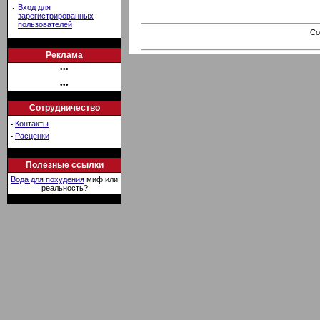
·
Вход для
зарегистрированных
пользователей
Co
Реклама
•••
•••
Сотрудничество
·
Контакты
·
Расценки
Полезные ссылки
Вода для похудения
миф или
реальность?