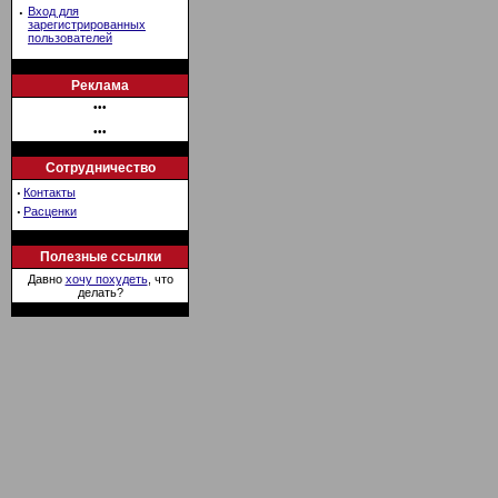
·
Вход для
зарегистрированных
пользователей
Реклама
•••
•••
Сотрудничество
·
Контакты
·
Расценки
Полезные ссылки
Давно
хочу похудеть
, что
делать?