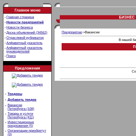
Главное меню
·
Главная страница
БИЗНЕС 
·
Новости предприятий
·
Новости бизнеса
·
Предприятие
->Вакансии
Доска объявлений (34562)
·
Отраслевой рубрикатор
В нашей ба
·
Алфавитный указатель
П
·
Алфавитный указатель
руководителей
·
Поиск
Предложения
Co
·
Тендеры
·
Добавить тендер
·
Вакансии
Петербурга (108)
·
Товары и услуги
Петербурга (411)
·
Инвестиционные
предложения (5)
·
Организации приобретут
(0)