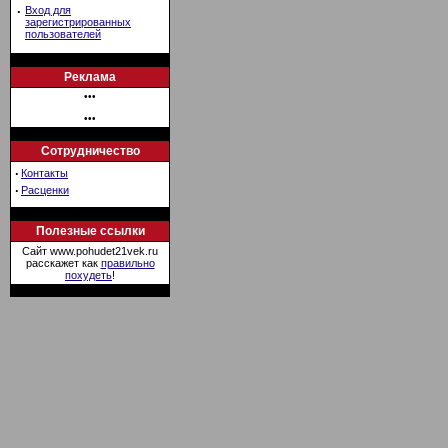
·
Вход для
зарегистрированных
пользователей
Реклама
•••
•••
Сотрудничество
·
Контакты
·
Расценки
Полезные ссылки
Сайт www.pohudet21vek.ru
расскажет как
правильно
похудеть
!