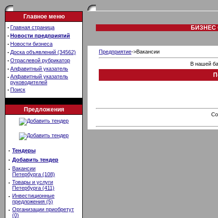
Главное меню
·
Главная страница
БИЗНЕС 
·
Новости предприятий
·
Новости бизнеса
·
Предприятие
->Вакансии
Доска объявлений (34562)
·
Отраслевой рубрикатор
В нашей ба
·
Алфавитный указатель
П
·
Алфавитный указатель
руководителей
·
Поиск
Предложения
Co
·
Тендеры
·
Добавить тендер
·
Вакансии
Петербурга (108)
·
Товары и услуги
Петербурга (411)
·
Инвестиционные
предложения (5)
·
Организации приобретут
(0)