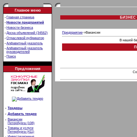
Главное меню
·
Главная страница
БИЗНЕС 
·
Новости предприятий
·
Новости бизнеса
·
Предприятие
->Вакансии
Доска объявлений (34562)
·
Отраслевой рубрикатор
В нашей ба
·
Алфавитный указатель
П
·
Алфавитный указатель
руководителей
·
Поиск
Предложения
Co
·
Тендеры
·
Добавить тендер
·
Вакансии
Петербурга (108)
·
Товары и услуги
Петербурга (411)
·
Инвестиционные