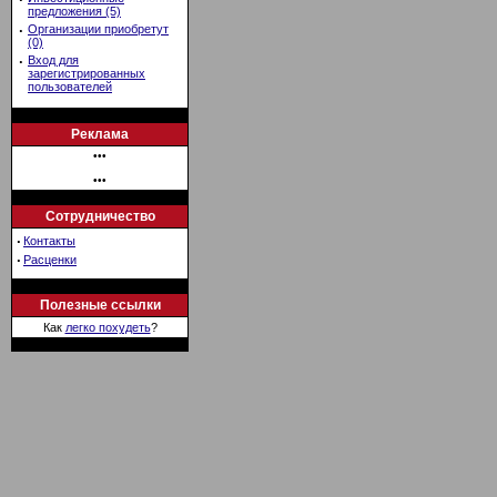
предложения (5)
·
Организации приобретут
(0)
·
Вход для
зарегистрированных
пользователей
Реклама
•••
•••
Сотрудничество
·
Контакты
·
Расценки
Полезные ссылки
Как
легко похудеть
?