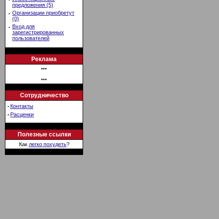
предложения (5)
·
Организации приобретут
(0)
·
Вход для
зарегистрированных
пользователей
Реклама
•••
•••
Сотрудничество
·
Контакты
·
Расценки
Полезные ссылки
Как
легко похудеть
?