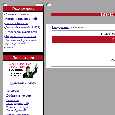
Главное меню
·
Главная страница
БИЗНЕС 
·
Новости предприятий
·
Новости бизнеса
·
Предприятие
->Вакансии
Доска объявлений (34562)
·
Отраслевой рубрикатор
В нашей ба
·
Алфавитный указатель
П
·
Алфавитный указатель
руководителей
·
Поиск
Предложения
Co
·
Тендеры
·
Добавить тендер
·
Вакансии
Петербурга (108)
·
Товары и услуги
Петербурга (411)
·
Инвестиционные