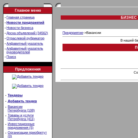
Главное меню
·
Главная страница
БИЗНЕС 
·
Новости предприятий
·
Новости бизнеса
·
Предприятие
->Вакансии
Доска объявлений (34562)
·
Отраслевой рубрикатор
В нашей ба
·
Алфавитный указатель
П
·
Алфавитный указатель
руководителей
·
Поиск
Предложения
Co
·
Тендеры
·
Добавить тендер
·
Вакансии
Петербурга (108)
·
Товары и услуги
Петербурга (411)
·
Инвестиционные
предложения (5)
·
Организации приобретут
(0)