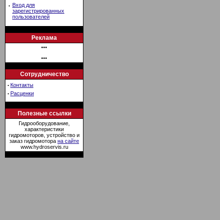
·
Вход для
зарегистрированных
пользователей
Реклама
•••
•••
Сотрудничество
·
Контакты
·
Расценки
Полезные ссылки
Гидрооборудование,
характеристики
гидромоторов, устройство и
заказ гидромотора
на сайте
www.hydroservis.ru