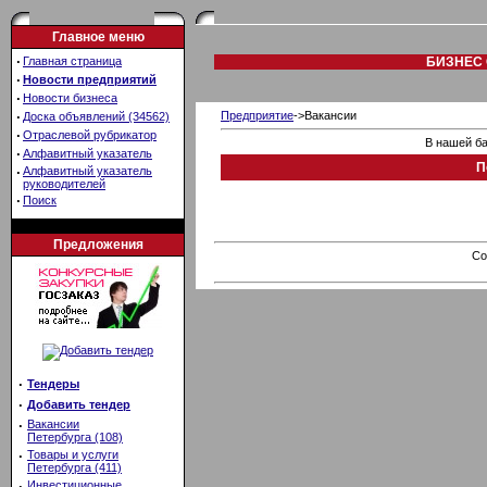
Главное меню
·
Главная страница
БИЗНЕС 
·
Новости предприятий
·
Новости бизнеса
·
Предприятие
->Вакансии
Доска объявлений (34562)
·
Отраслевой рубрикатор
В нашей ба
·
Алфавитный указатель
П
·
Алфавитный указатель
руководителей
·
Поиск
Предложения
Co
·
Тендеры
·
Добавить тендер
·
Вакансии
Петербурга (108)
·
Товары и услуги
Петербурга (411)
·
Инвестиционные