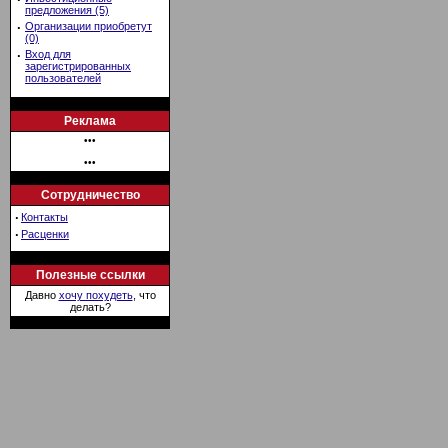
предложения (5)
·
Организации приобретут
(0)
·
Вход для
зарегистрированных
пользователей
Реклама
•••
•••
Сотрудничество
·
Контакты
·
Расценки
Полезные ссылки
Давно
хочу похудеть
, что
делать?