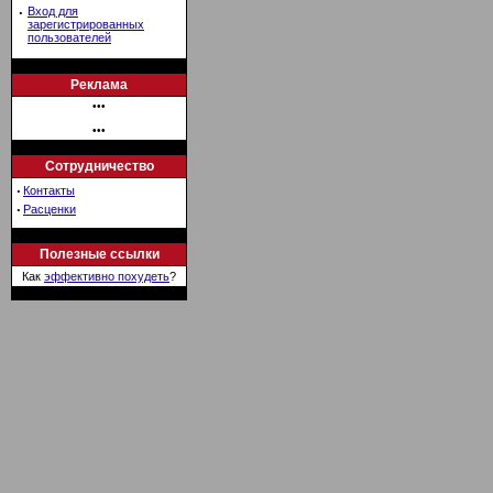
·
Вход для
зарегистрированных
пользователей
Реклама
•••
•••
Сотрудничество
·
Контакты
·
Расценки
Полезные ссылки
Как
эффективно похудеть
?