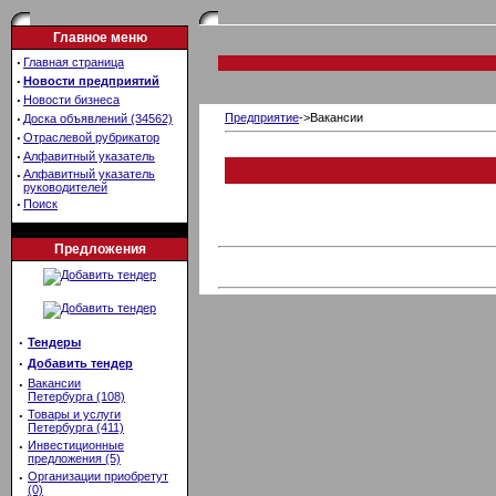
Главное меню
·
Главная страница
·
Новости предприятий
·
Новости бизнеса
·
Предприятие
->Вакансии
Доска объявлений (34562)
·
Отраслевой рубрикатор
·
Алфавитный указатель
·
Алфавитный указатель
руководителей
·
Поиск
Предложения
·
Тендеры
·
Добавить тендер
·
Вакансии
Петербурга (108)
·
Товары и услуги
Петербурга (411)
·
Инвестиционные
предложения (5)
·
Организации приобретут
(0)