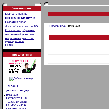
Главное меню
·
Главная страница
·
Новости предприятий
·
Новости бизнеса
·
Предприятие
->Вакансии
Доска объявлений (34562)
·
Отраслевой рубрикатор
·
Алфавитный указатель
·
Алфавитный указатель
руководителей
·
Поиск
Предложения
·
Тендеры
·
Добавить тендер
·
Вакансии
Петербурга (108)
·
Товары и услуги
Петербурга (411)
·
Инвестиционные