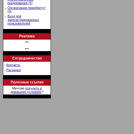
предложения (5)
·
Организации приобретут
(0)
·
Вход для
зарегистрированных
пользователей
Реклама
•••
•••
Сотрудничество
·
Контакты
·
Расценки
Полезные ссылки
Мечтаю
похудеть в
домашних условиях
?