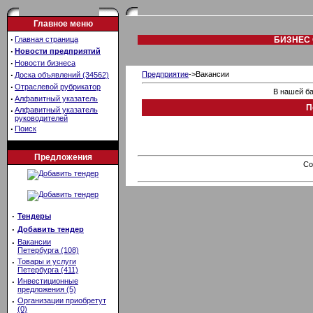
Главное меню
·
Главная страница
БИЗНЕС 
·
Новости предприятий
·
Новости бизнеса
·
Предприятие
->Вакансии
Доска объявлений (34562)
·
Отраслевой рубрикатор
В нашей ба
·
Алфавитный указатель
П
·
Алфавитный указатель
руководителей
·
Поиск
Предложения
Co
·
Тендеры
·
Добавить тендер
·
Вакансии
Петербурга (108)
·
Товары и услуги
Петербурга (411)
·
Инвестиционные
предложения (5)
·
Организации приобретут
(0)