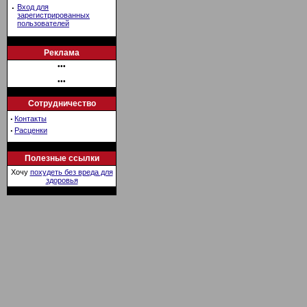
·
Вход для
зарегистрированных
пользователей
Реклама
•••
•••
Сотрудничество
·
Контакты
·
Расценки
Полезные ссылки
Хочу
похудеть без вреда для
здоровья