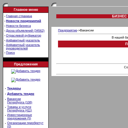
Главное меню
·
Главная страница
БИЗНЕС 
·
Новости предприятий
·
Новости бизнеса
·
Предприятие
->Вакансии
Доска объявлений (34562)
·
Отраслевой рубрикатор
В нашей ба
·
Алфавитный указатель
П
·
Алфавитный указатель
руководителей
·
Поиск
Предложения
Co
·
Тендеры
·
Добавить тендер
·
Вакансии
Петербурга (108)
·
Товары и услуги
Петербурга (411)
·
Инвестиционные
предложения (5)
·
Организации приобретут
(0)