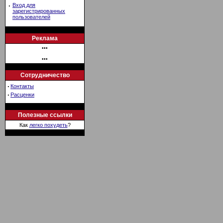
·
Вход для
зарегистрированных
пользователей
Реклама
•••
•••
Сотрудничество
·
Контакты
·
Расценки
Полезные ссылки
Как
легко похудеть
?