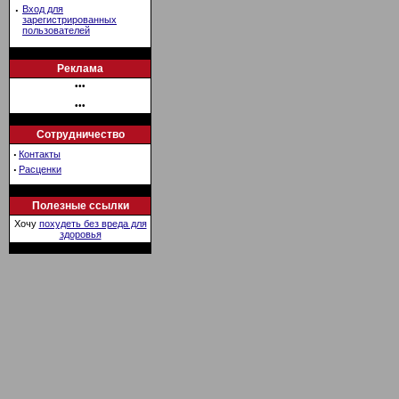
·
Вход для
зарегистрированных
пользователей
Реклама
•••
•••
Сотрудничество
·
Контакты
·
Расценки
Полезные ссылки
Хочу
похудеть без вреда для
здоровья