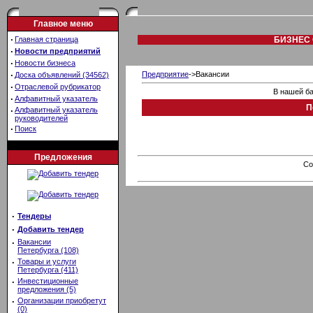
Главное меню
·
Главная страница
БИЗНЕС 
·
Новости предприятий
·
Новости бизнеса
·
Предприятие
->Вакансии
Доска объявлений (34562)
·
Отраслевой рубрикатор
В нашей ба
·
Алфавитный указатель
П
·
Алфавитный указатель
руководителей
·
Поиск
Предложения
Co
·
Тендеры
·
Добавить тендер
·
Вакансии
Петербурга (108)
·
Товары и услуги
Петербурга (411)
·
Инвестиционные
предложения (5)
·
Организации приобретут
(0)