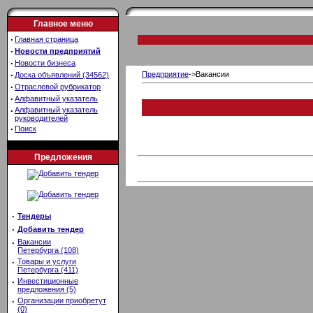
Главное меню
·
Главная страница
·
Новости предприятий
·
Новости бизнеса
·
Предприятие
->Вакансии
Доска объявлений (34562)
·
Отраслевой рубрикатор
·
Алфавитный указатель
·
Алфавитный указатель
руководителей
·
Поиск
Предложения
·
Тендеры
·
Добавить тендер
·
Вакансии
Петербурга (108)
·
Товары и услуги
Петербурга (411)
·
Инвестиционные
предложения (5)
·
Организации приобретут
(0)