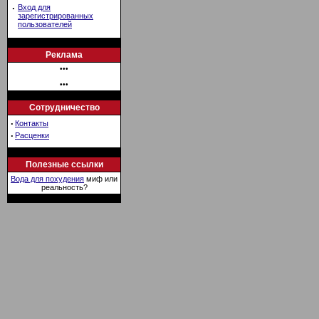
·
Вход для
зарегистрированных
пользователей
Реклама
•••
•••
Сотрудничество
·
Контакты
·
Расценки
Полезные ссылки
Вода для похудения
миф или
реальность?